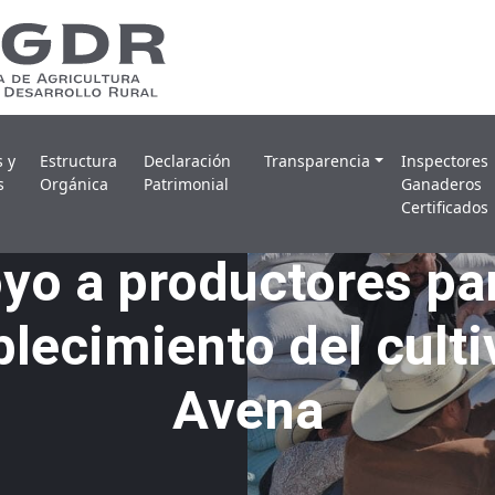
Secretaría de Agricultu
Gobierno del Estado de Durango
s y
Estructura
Declaración
Transparencia
Inspectores
s
Orgánica
Patrimonial
Ganaderos
Certificados
yo a productores par
blecimiento del culti
Avena