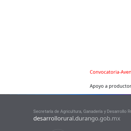
Convocatoria-Ave
Apoyo a productore
Secretaría de Agricultura, Ganadería y Desarrollo R
desarrollorural.durango.gob.mx